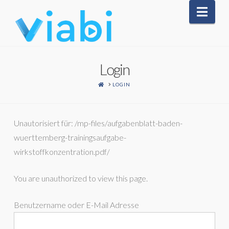
Nav
Login
HOME
LOGIN
Unautorisiert für:
/mp-files/aufgabenblatt-baden-
wuerttemberg-trainingsaufgabe-
wirkstoffkonzentration.pdf/
You are unauthorized to view this page.
Benutzername oder E-Mail Adresse